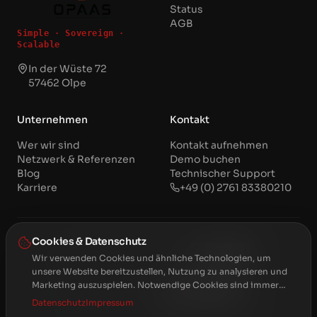
Status
AGB
Simple · Sovereign ·
Scalable
In der Wüste 72
57462 Olpe
Unternehmen
Kontakt
Wer wir sind
Kontakt aufnehmen
Netzwerk & Referenzen
Demo buchen
Blog
Technischer Support
Karriere
+49 (0) 2761 83380210
Cookies & Datenschutz
Microsoft Partner
Wir verwenden Cookies und ähnliche Technologien, um
unsere Website bereitzustellen, Nutzung zu analysieren und
Marketing auszuspielen. Notwendige Cookies sind immer
aktiv. Sie entscheiden über Analyse und Marketing — Ihre
Datenschutz
Impressum
Auswahl können Sie jederzeit über den Link „Cookie-