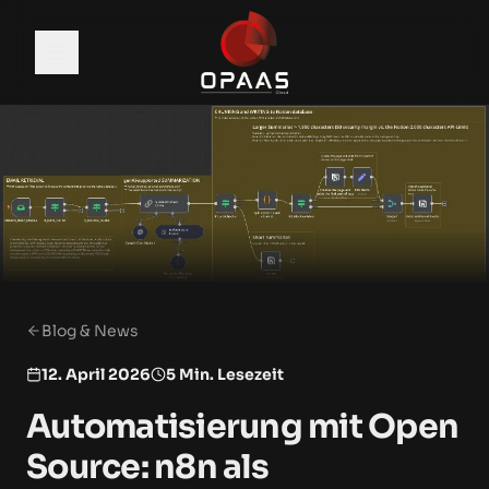
DE
|
EN
Services
Branchenlösungen
Blog & News
Open Source KI
12. April 2026
5 Min. Lesezeit
Digitale Souveränität
Automatisierung mit Open
Source: n8n als
Preise